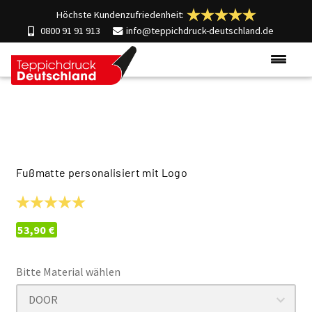
Höchste Kundenzufriedenheit:
0800 91 91 913
info@teppichdruck-deutschland.de
Produkte
Einsatzgebiete
Materialien
Über uns
Fußmatte personalisiert mit
Logo
Kontakt
53,90
€