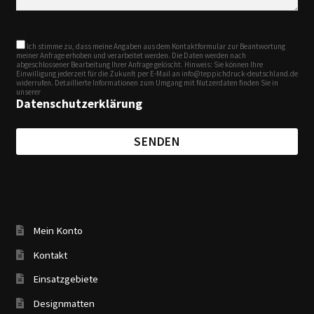
Ich stimme zu, dass meine Angaben aus dem Kontaktformular zur Beantwortung
meiner Anfrage erhoben und verarbeitet werden. Die Daten werden nach
abgeschlossener Bearbeitung Ihrer Anfrage gelöscht. Hinweis: Sie können Ihre
Einwilligung jederzeit für die Zukunft per E-Mail an info@teppichdruck-deutschland.de
widerrufen. Detaillierte Informationen zum Umgang mit Nutzerdaten finden Sie in
unserer
Datenschutzerklärung
Mein Konto
Kontakt
Einsatzgebiete
Designmatten