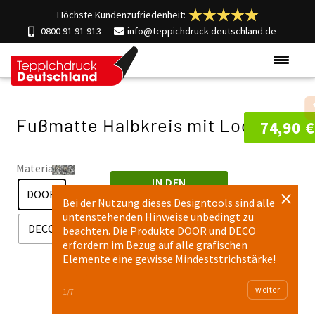
Höchste Kundenzufriedenheit:
0800 91 91 913
info@teppichdruck-deutschland.de
Produkte
Fußmatte Halbkreis mit
Logo
Einsatzgebiete
74,90
€
Materialien
Material
Über uns
IN DEN
DOOR
Kontakt
WARENKORB
Bei der Nutzung dieses Designtools sind alle
untenstehenden Hinweise unbedingt zu
DECO
beachten. Die Produkte DOOR und DECO
erfordern im Bezug auf alle grafischen
Elemente eine gewisse Mindeststrichstärke!
weiter
1/7