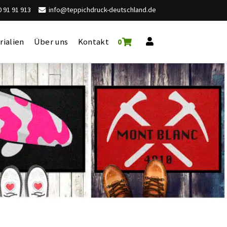
 91 91 913
info@teppichdruck-deutschland.de
rialien
Über uns
Kontakt
0