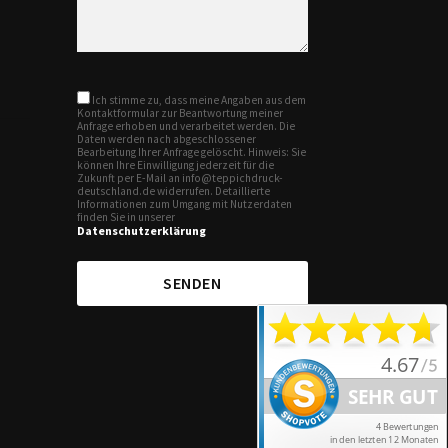
Ich stimme zu, dass meine Angaben aus dem
Kontaktformular zur Beantwortung meiner
Anfrage erhoben und verarbeitet werden. Die
Daten werden nach abgeschlossener
Bearbeitung Ihrer Anfrage gelöscht. Hinweis: Sie
können Ihre Einwilligung jederzeit für die
Zukunft per E-Mail an info@teppichdruck-
deutschland.de widerrufen. Detaillierte
Informationen zum Umgang mit Nutzerdaten
finden Sie in unserer
Datenschutzerklärung