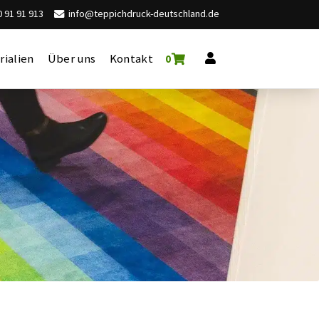
 91 91 913
info@teppichdruck-deutschland.de
rialien
Über uns
Kontakt
0