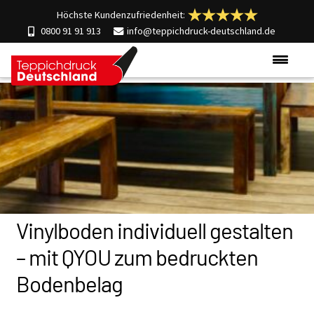
Höchste Kundenzufriedenheit:
0800 91 91 913
info@teppichdruck-deutschland.de
Produkte
Einsatzgebiete
Materialien
Über uns
Kontakt
Vinylboden individuell gestalten
– mit QYOU zum bedruckten
Bodenbelag