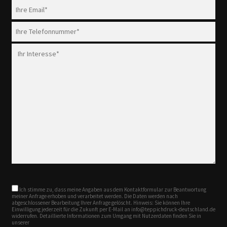
Ich stimme zu, dass meine Angaben aus dem Kontaktformular zur Beantwortung
meiner Anfrage erhoben und verarbeitet werden. Die Daten werden nach
abgeschlossener Bearbeitung Ihrer Anfrage gelöscht. Hinweis: Sie können Ihre
Einwilligung jederzeit für die Zukunft per E-Mail an info@teppichdruck-deutschland.de
widerrufen. Detaillierte Informationen zum Umgang mit Nutzerdaten finden Sie in
unserer