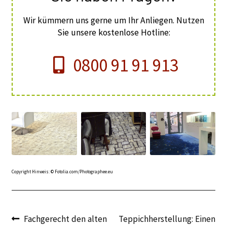
Wir kümmern uns gerne um Ihr Anliegen. Nutzen
Sie unsere kostenlose Hotline:
0800 91 91 913
Copyright Hinweis: © Fotolia.com/Photographee.eu
Beitragsnavigation
Vorheriger
Nächster
Fachgerecht den alten
Teppichherstellung: Einen