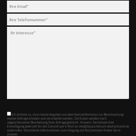
Ich stimme zu, dass meine Angaben aus dem Kontaktformular zur Beantwortung
meiner Anfrage erhoben und verarbeitet werden. Die Daten werden nach
abgeschlossener Bearbeitung Ihrer Anfrage gelöscht. Hinweis: Sie können Ihre
Einwilligung jederzeit für die Zukunft per E-Mail an info@teppichdruck-deutschland.de
widerrufen. Detaillierte Informationen zum Umgang mit Nutzerdaten finden Sie in
unserer