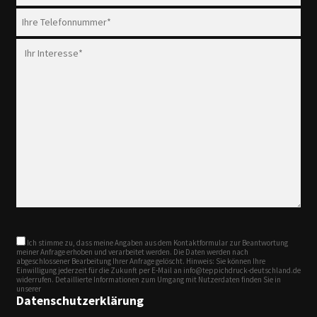
Ich stimme zu, dass meine Angaben aus dem Kontaktformular zur Beantwortung
meiner Anfrage erhoben und verarbeitet werden. Die Daten werden nach
abgeschlossener Bearbeitung Ihrer Anfrage gelöscht. Hinweis: Sie können Ihre
Einwilligung jederzeit für die Zukunft per E-Mail an info@teppichdruck-deutschland.de
widerrufen. Detaillierte Informationen zum Umgang mit Nutzerdaten finden Sie in
unserer
Datenschutzerklärung