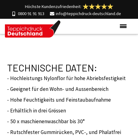
Höchste Kundenzufriedenheit:
0800 91 91 913
info@teppichdruck-deutschland.de
Produkte
Einsatzgebiete
TECHNISCHE DATEN:
Materialien
Über uns
- Hochleistungs Nylonflor für hohe Abriebsfestigkeit
Kontakt
- Geeignet für den Wohn- und Aussenbereich
- Hohe Feuchtigkeits und Feinstaubaufnahme
- Erhältlich in drei Grössen
- 50 x maschienenwaschbar bis 30°
- Rutschfester Gummirücken, PVC-, und Phalatfrei