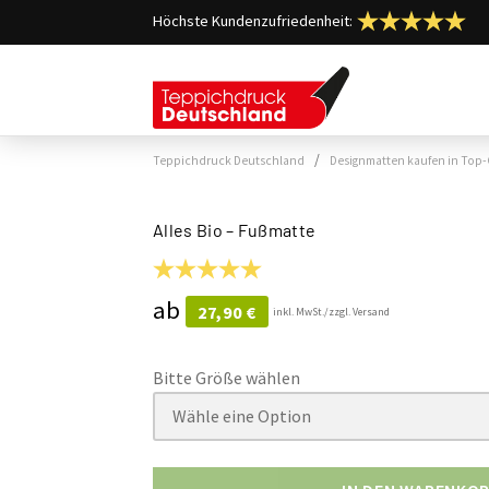
Höchste Kundenzufriedenheit:
/
Teppichdruck Deutschland
Designmatten kaufen in Top-
Alles Bio –
Fußmatte
ab
27,90
€