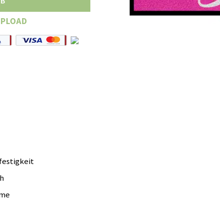
RB
UPLOAD
festigkeit
ch
hme