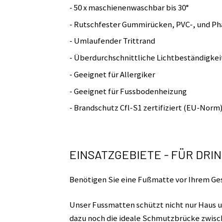
- 50 x maschienenwaschbar bis 30°
- Rutschfester Gummirücken, PVC-, und Pha
- Umlaufender Trittrand
- Überdurchschnittliche Lichtbeständigke
- Geeignet für Allergiker
- Geeignet für Fussbodenheizung
- Brandschutz Cfl-S1 zertifiziert (EU-Norm
EINSATZGEBIETE - FÜR DR
Benötigen Sie eine Fußmatte vor Ihrem Ges
Unser Fussmatten schützt nicht nur Haus u
dazu noch die ideale Schmutzbrücke zwis