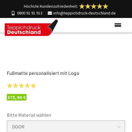
Höchste Kundenzufriedenheit:
0800 91 91 913
info@teppichdruck-deutschland.de
Produkte
Einsatzgebiete
Materialien
Über uns
Fußmatte personalisiert mit
Logo
Kontakt
375,90
€