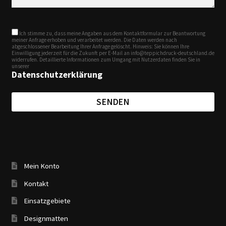
Ich stimme zu, dass meine Angaben aus dem Kontaktformular zur Beantwortung
meiner Anfrage erhoben und verarbeitet werden. Die Daten werden nach
abgeschlossener Bearbeitung Ihrer Anfrage gelöscht. Hinweis: Sie können Ihre
Einwilligung jederzeit für die Zukunft per E-Mail an info@teppichdruck-deutschland.de
widerrufen. Detaillierte Informationen zum Umgang mit Nutzerdaten finden Sie in
unserer
Datenschutzerklärung
Mein Konto
Kontakt
Einsatzgebiete
Designmatten