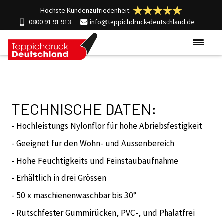
Höchste Kundenzufriedenheit:
0800 91 91 913
info@teppichdruck-deutschland.de
Produkte
Einsatzgebiete
TECHNISCHE DATEN:
Materialien
Über uns
- Hochleistungs Nylonflor für hohe Abriebsfestigkeit
Kontakt
- Geeignet für den Wohn- und Aussenbereich
- Hohe Feuchtigkeits und Feinstaubaufnahme
- Erhältlich in drei Grössen
- 50 x maschienenwaschbar bis 30°
- Rutschfester Gummirücken, PVC-, und Phalatfrei