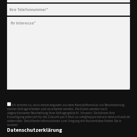
Ich stimme zu, dass meine Angaben aus dem Kontaktformular zur Beantwortung
meiner Anfrage erhoben und verarbeitet werden. Die Daten werden nach
abgeschlossener Bearbeitung Ihrer Anfrage gelöscht. Hinweis: Sie können Ihre
Einwilligung jederzeit für die Zukunft per E-Mail an info@teppichdruck-deutschland.de
widerrufen. Detaillierte Informationen zum Umgang mit Nutzerdaten finden Sie in
unserer
Datenschutzerklärung