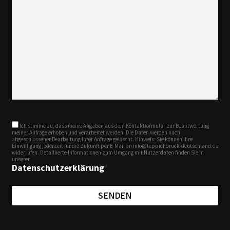
Ich stimme zu, dass meine Angaben aus dem Kontaktformular zur Beantwortung
meiner Anfrage erhoben und verarbeitet werden. Die Daten werden nach
abgeschlossener Bearbeitung Ihrer Anfrage gelöscht. Hinweis: Sie können Ihre
Einwilligung jederzeit für die Zukunft per E-Mail an info@teppichdruck-deutschland.de
widerrufen. Detaillierte Informationen zum Umgang mit Nutzerdaten finden Sie in
unserer
Datenschutzerklärung