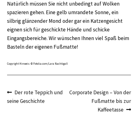
Natürlich müssen Sie nicht unbedingt auf Wolken
spazieren gehen. Eine gelb umrandete Sonne, ein
silbrig glänzender Mond oder gar ein Katzengesicht
eignen sich für geschickte Hände und schicke
Eingangsbereiche. Wir wünschen Ihnen viel Spaß beim
Basteln der eigenen Fußmatte!
Copyright Hinweis: © Fotolia.com/Lara Nachtigall
Beitragsnavigation
Vorheriger
Nächster
Der rote Teppich und
Corporate Design – Von der
Beitrag:
Beitrag:
seine Geschichte
Fußmatte bis zur
Kaffeetasse