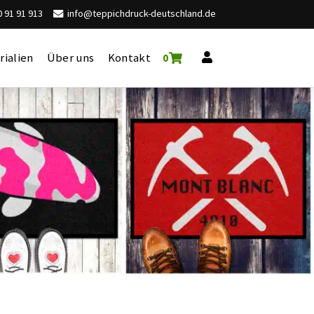
 91 91 913
info@teppichdruck-deutschland.de
rialien
Über uns
Kontakt
0