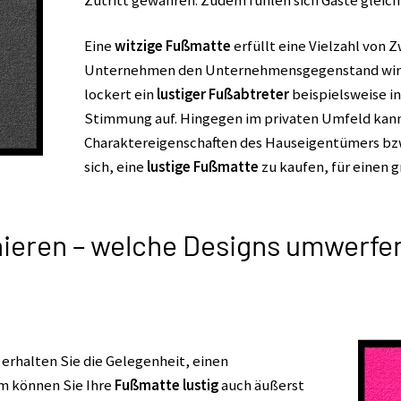
Zutritt gewähren. Zudem fühlen sich Gäste gleich
Eine
witzige Fußmatte
erfüllt eine Vielzahl von
Unternehmen den Unternehmensgegenstand wirku
lockert ein
lustiger Fußabtreter
beispielsweise in
Stimmung auf. Hingegen im privaten Umfeld kann 
Charaktereigenschaften des Hauseigentümers bzw
sich, eine
lustige Fußmatte
zu kaufen, für einen 
nieren – welche Designs umwerfe
rhalten Sie die Gelegenheit, einen
em können Sie Ihre
Fußmatte lustig
auch äußerst