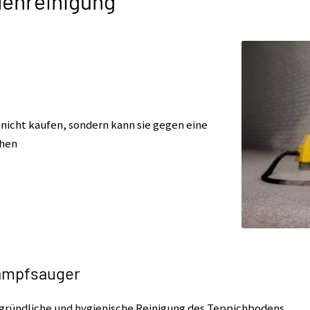
denreinigung
nicht kaufen, sondern kann sie gegen eine
ihen
Dampfsauger
ründliche und hygienische Reinigung des Teppichbodens.