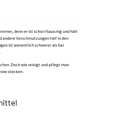
mmer, denn er ist schön flauschig und hält
nd andere Verschmutzungen tief in den
en ist wesentlich schwerer als bei
.
schen. Doch wie reinigt und pflegt man
hine stecken.
ittel