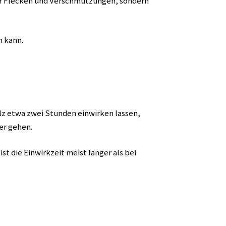
nur Flecken und Verschmutzungen, sondern
n kann.
alz etwa zwei Stunden einwirken lassen,
er gehen.
st die Einwirkzeit meist länger als bei